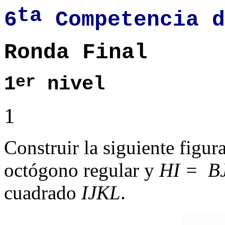
ta
6
Competencia d
Ronda Final
er
1
nivel
1
Construir la siguiente figu
octógono regular y
HI = B
cuadrado
IJKL
.