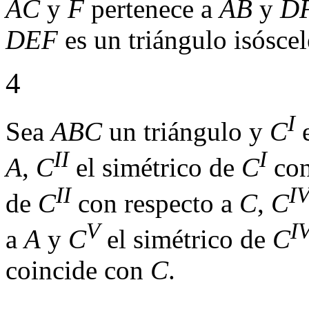
AC
y
F
pertenece a
AB
y
D
DEF
es un triángulo isóscel
4
I
Sea
ABC
un triángulo y
C
e
II
I
A
,
C
el simétrico de
C
con
II
I
de
C
con respecto a
C
,
C
V
I
a
A
y
C
el simétrico de
C
coincide con
C
.