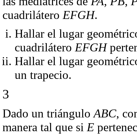
las mediatrices de
PA
,
PB
,
cuadrilátero
EFGH
.
Hallar el lugar geométri
cuadrilátero
EFGH
perte
Hallar el lugar geométri
un trapecio.
3
Dado un triángulo
ABC
, co
manera tal que si
E
pertene