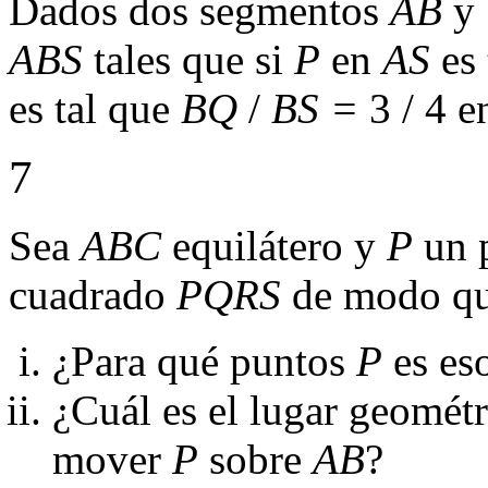
Dados dos segmentos
AB
y
ABS
tales que si
P
en
AS
es 
es tal que
BQ
/
BS =
3 / 4 
7
Sea
ABC
equilátero y
P
un 
cuadrado
PQRS
de modo q
¿Para qué puntos
P
es es
¿Cuál es el lugar geométr
mover
P
sobre
AB
?