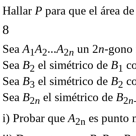
Hallar
P
para que el área d
8
Sea
A
A
...
A
un 2
n
-gono 
1
2
2
n
Sea
B
el simétrico de
B
co
2
1
Sea
B
el simétrico de
B
co
3
2
Sea
B
el simétrico de
B
2
n
2
n
i) Probar que
A
es punto 
2n