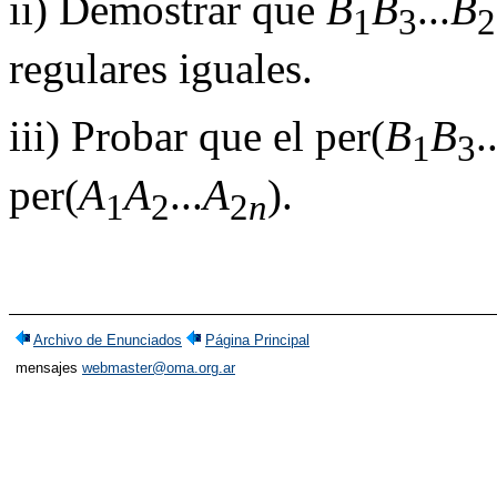
ii) Demostrar que
B
B
...
B
1
3
2
regulares iguales.
iii) Probar que el per(
B
B
.
1
3
per(
A
A
...
A
).
1
2
2
n
Archivo de Enunciados
Página Principal
mensajes
webmaster@oma.org.ar