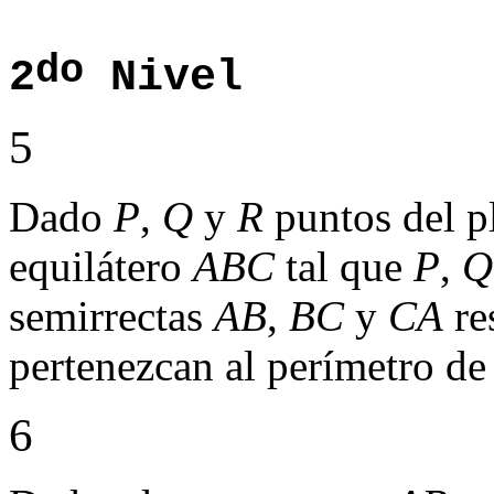
do
2
Nivel
5
Dado
P
,
Q
y
R
puntos del p
equilátero
ABC
tal que
P
,
Q
semirrectas
AB
,
BC
y
CA
re
pertenezcan al perímetro d
6