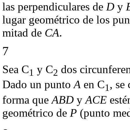
las perpendiculares de
D
y
lugar geométrico de los pun
mitad de
CA
.
7
Sea C
y C
dos circunferen
1
2
Dado un punto
A
en C
, se
1
forma que
ABD
y
ACE
estén
geométrico de
P
(punto me