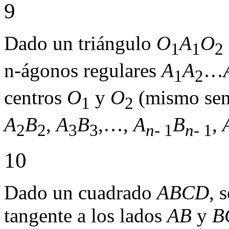
9
Dado un triángulo
O
A
O
1
1
2
n-ágonos regulares
A
A
…
1
2
centros
O
y
O
(mismo sent
1
2
A
B
,
A
B
,…,
A
B
,
2
2
3
3
n-
1
n-
1
10
Dado un cuadrado
ABCD
, 
tangente a los lados
AB
y
B