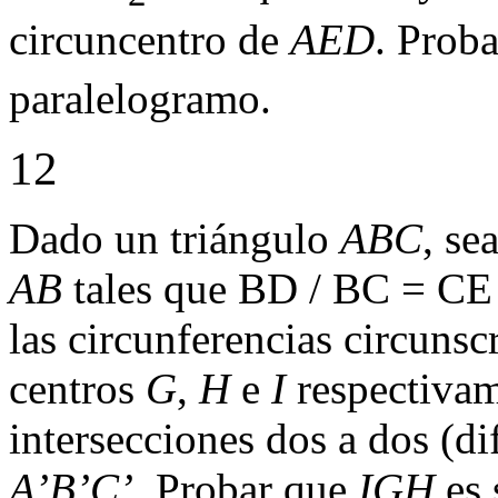
circuncentro de
AED
. Prob
paralelogramo.
12
Dado un triángulo
ABC
, se
AB
tales que BD / BC = CE 
las circunferencias circunsc
centros
G
,
H
e
I
respectivam
intersecciones dos a dos (di
A’B’C’
. Probar que
IGH
es 