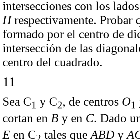
intersecciones con los lado
H
respectivamente. Probar 
formado por el centro de dic
intersección de las diagona
centro del cuadrado.
11
Sea C
y C
, de centros
O
1
2
1
cortan en
B
y en
C
. Dado u
E
en C
tales que
ABD
y
A
2