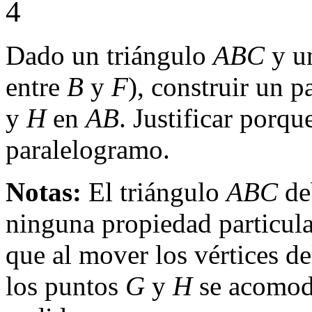
4
Dado un triángulo
ABC
y u
entre
B
y
F
), construir un 
y
H
en
AB
. Justificar porq
paralelogramo.
Notas:
El triángulo
ABC
deb
ninguna propiedad particula
que al mover los vértices d
los puntos
G
y
H
se acomode