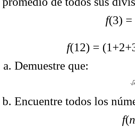
promedio de todos sus divis
f
(3) =
f
(12) = (1+2+
Demuestre que:
Encuentre todos los núm
f
(