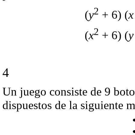
2
(
y
+ 6) (
x
2
(
x
+ 6) (
y
4
Un juego consiste de 9 boto
dispuestos de la siguiente 