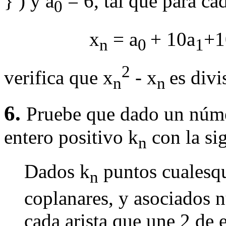
} ) y a
= 6, tal que para ca
0
x
= a
+ 10a
+1
n
0
1
2
verifica que x
- x
es divi
n
n
6.
Pruebe que dado un númer
entero positivo k
con la si
n
Dados k
puntos cualesqu
n
coplanares, y asociados n
cada arista que une 2 de 