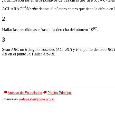
¿Cuántos son los enteros positivos de tres cifras
abc
(
a
0,
c
0) tale
ACLARACIÓN:
abc
denota al número entero que tiene la cifra
c
en l
2
97
Hallar las tres últimas cifras de la derecha del número 19
.
3
Sean
ABC
un triángulo isósceles (
AC=BC
) y
P
el punto del lado
BC
t
AB
en el punto
R
. Hallar
AR/AB
.
Archivo de Enunciados
Página Principal
mensajes
webmaster@oma.org.ar