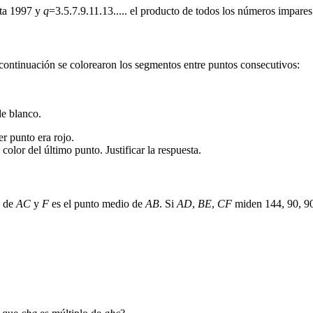
sta 1997 y
q
=3.5.7.9.11.13..... el producto de todos los números impares
 continuación se colorearon los segmentos entre puntos consecutivos:
de blanco.
r punto era rojo.
color del último punto. Justificar la respuesta.
o de
AC
y
F
es el punto medio de
AB
. Si
AD
,
BE
,
CF
miden 144, 90, 90,