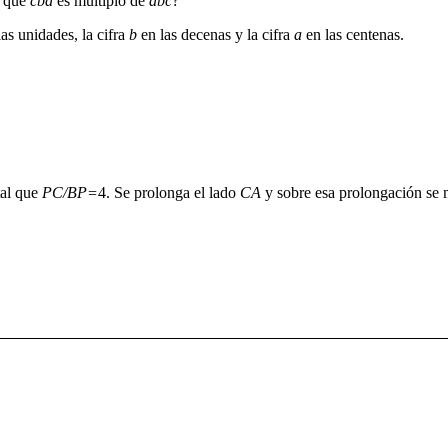
s que
cba
es múltiplo de
abc
?
as unidades, la cifra
b
en las decenas y la cifra
a
en las centenas.
al que
PC/BP=
4. Se prolonga el lado
CA
y sobre esa prolongación se 