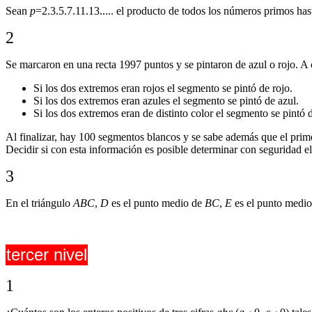
Sean
p
=2.3.5.7.11.13..... el producto de todos los números primos ha
2
Se marcaron en una recta 1997 puntos y se pintaron de azul o rojo. A
Si los dos extremos eran rojos el segmento se pintó de rojo.
Si los dos extremos eran azules el segmento se pintó de azul.
Si los dos extremos eran de distinto color el segmento se pintó 
Al finalizar, hay 100 segmentos blancos y se sabe además que el prime
Decidir si con esta información es posible determinar con seguridad el 
3
En el triángulo
ABC
,
D
es el punto medio de
BC
,
E
es el punto medi
tercer nivel
1