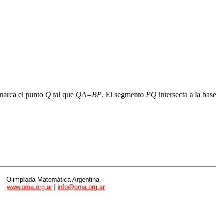
marca el punto
Q
tal que
QA=BP
. El segmento
PQ
intersecta a la base
Olimpíada Matemática Argentina
www.oma.org.ar
|
info@oma.org.ar