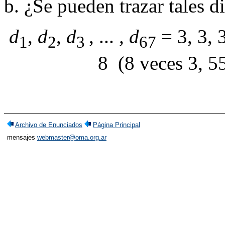
¿Se pueden trazar tales d
d
,
d
,
d
, ...
, d
= 3, 3, 3,
1
2
3
67
8 (8 veces 3, 55
Archivo de Enunciados
Página Principal
mensajes
webmaster@oma.org.ar