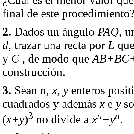
final de este procedimiento
2.
Dados un ángulo
PAQ
, u
d
, trazar una recta por
L
que 
y
C
, de modo que
AB+BC
construcción.
3.
Sean
n
,
x
,
y
enteros posit
cuadrados y además
x
e
y
so
3
n
n
(
x+y
)
no divide a
x
+y
.