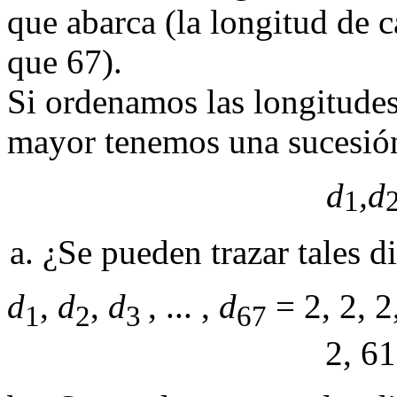
que abarca (la longitud de 
que 67).
Si ordenamos las longitudes
mayor tenemos una sucesió
d
,d
1
¿Se pueden trazar tales d
d
,
d
,
d
, ... ,
d
= 2, 2, 2,
1
2
3
67
2, 61