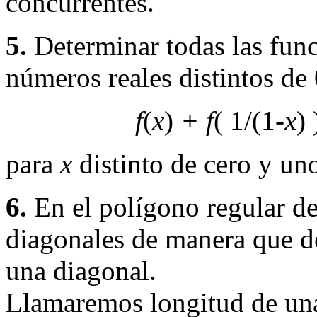
concurrentes.
5.
Determinar todas las func
números reales distintos de 
f
(
x
)
+ f
( 1/(1-
x
)
para
x
distinto de cero y un
6.
En el polígono regular de
diagonales de manera que de
una diagonal.
Llamaremos longitud de una 