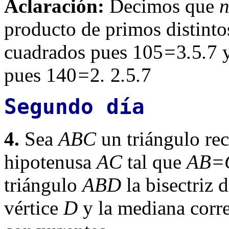
Aclaración:
Decimos que
producto de primos distinto
cuadrados pues 105
=
3
.
5
.
7 
pues 140
=
2
.
2
.
5
.
7
Segundo día
4.
Sea
ABC
un triángulo re
hipotenusa
AC
tal que
AB=
triángulo
ABD
la bisectriz 
vértice
D
y la mediana corr