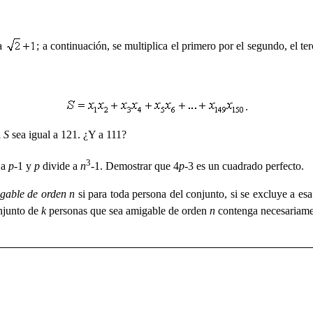
a
; a continuación, se multiplica el primero por el segundo, el ter
.
l
S
sea igual a 121. ¿Y a 111?
3
 a
p-
1 y
p
divide a
n
-1. Demostrar que 4
p-
3 es un cuadrado perfecto.
gable de orden n
si para toda persona del conjunto, si se excluye a es
njunto de
k
personas que sea amigable de orden
n
contenga necesariame