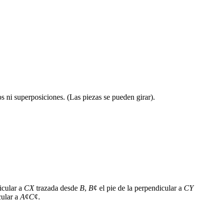
 ni superposiciones. (Las piezas se pueden girar).
icular a
CX
trazada desde
B
,
B
¢
el pie de la perpendicular a
CY
cular a
A
¢
C
¢
.