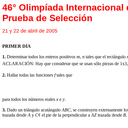
46° Olimpíada Internacional
Prueba de Selección
21 y 22 de abril de 2005
PRIMER DÍA
1.
Determinar todos los enteros positivos
m
,
n
tales que el rectángulo
ACLARACIÓN: Hay que considerar que se usan sólo piezas de 1x3, sól
2.
Hallar todas las funciones
f
tales que
para todos los números reales
x
e
y
.
3.
Dado un triángulo acutángulo
ABC
, se construyen externamente lo
trazada desde
A
y
C
¢
el pie de la perpendicular a
AZ
trazada desde
B
.