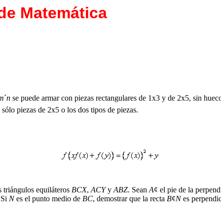
 de Matemática
m
´
n
se puede armar con piezas rectangulares de 1x3 y de 2x5, sin huecos
o piezas de 2x5 o los dos tipos de piezas.
s triángulos equiláteros
BCX
,
ACY
y
ABZ
. Sean
A
¢
el pie de la perpend
 Si
N
es el punto medio de
BC
, demostrar que la recta
B
¢
N
es perpendi