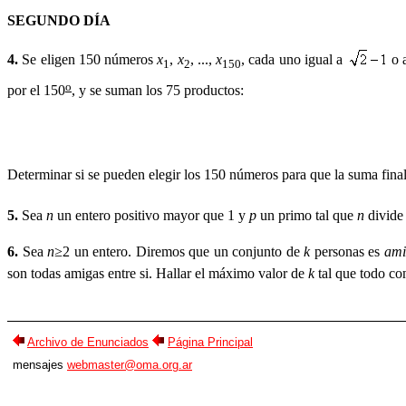
SEGUNDO
DÍA
4.
Se eligen 150 números
x
,
x
, ...,
x
, cada uno igual a
o 
1
2
150
o
por el 150
, y se suman los 75 productos:
Determinar si se pueden elegir los 150 números para que la suma fina
5.
Sea
n
un entero positivo mayor que 1 y
p
un primo tal que
n
divide
6.
Sea
n
≥
2 un entero. Diremos que un conjunto de
k
personas es
ami
son todas amigas entre si. Hallar el máximo valor de
k
tal que todo co
Archivo de Enunciados
Página Principal
mensajes
webmaster@oma.org.ar