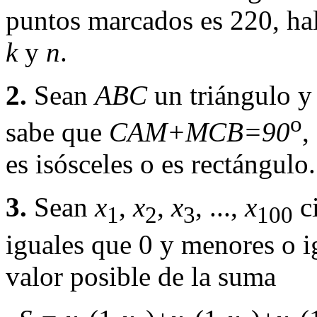
puntos marcados es 220, hal
k
y
n
.
2.
Sean
ABC
un triángulo 
o
sabe que
CAM+MCB=90
,
es isósceles o es rectángulo.
3.
Sean
x
,
x
,
x
, ...,
x
ci
1
2
3
100
iguales que 0 y menores o i
valor posible de la suma