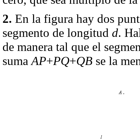
2.
En la figura hay dos pun
segmento de longitud
d
. Ha
de manera tal que el segme
suma
AP
+
PQ
+
QB
se la men