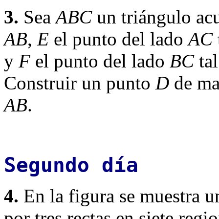
3.
Sea
ABC
un triángulo ac
AB
,
E
el punto del lado
AC
y
F
el punto del lado
BC
ta
Construir un punto
D
de ma
AB
.
Segundo día
4.
En la figura se muestra u
por tres rectas en siete regi