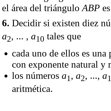
el área del triángulo
ABP
es
6.
Decidir si existen diez n
a
, ... ,
a
tales que
2
10
cada uno de ellos es una
con exponente natural y
los números
a
,
a
, ...,
a
1
2
aritmética.