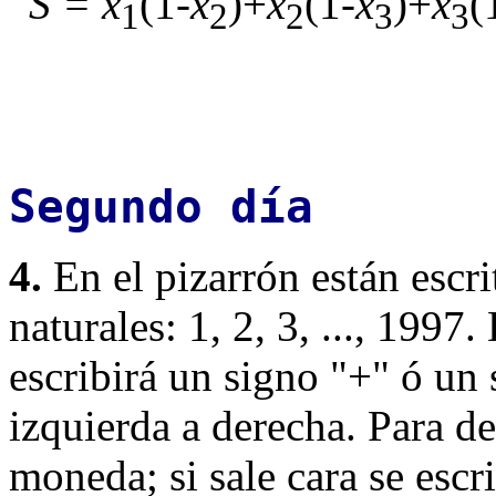
S = x
(1-
x
)+
x
(1-
x
)+
x
(
1
2
2
3
3
Segundo día
4.
En el pizarrón están escr
naturales: 1, 2, 3, ..., 199
escribirá un signo "+" ó un
izquierda a derecha. Para de
moneda; si sale cara se escri