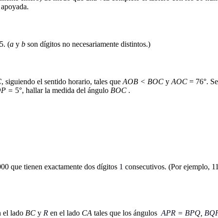
á apoyada.
5. (
a
y
b
son dígitos no necesariamente distintos.)
C
, siguiendo el sentido horario, tales que
AOB < BOC
y
AOC
= 76°. Se
OP =
5°, hallar la medida del ángulo
BOC .
0000 que tienen exactamente dos dígitos
1
consecutivos. (Por ejemplo, 1
 el lado
BC
y
R
en el lado
CA
tales que los ángulos
APR = BPQ
,
BQ