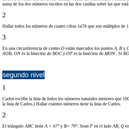
suma de los dos números escritos en las dos casillas sobre las que est
2
Hallar todos los números de cuatro cifras 1
a
7
b
que son múltiplos de 1
3
En una circunferencia de centro
O
están marcados los puntos
A
,
B
y
AOB
,
ON
es la bisectriz de
BOC y OP
es la bisectriz de
MON .
Si
B
segundo nivel
1
Carlos escribe la lista de todos los números naturales menores que 1
la
lista de Carlos.) Hallar cuántos números tiene
la
lista
de
Carlos.
2
El
triángulo
ABC
tiene
A = 67°
y
B= 79°.
Sean
P
en
el
lado
AB, Q
en