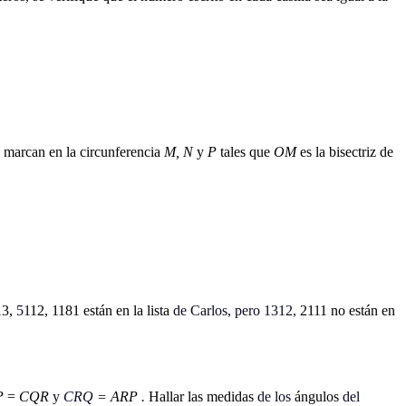
 marcan en la circunferencia
M, N
y
P
tales que
OM
es la bisectriz de
13,
51
12, 1181 están en la lista
de Carlos, pero 1312,
21
1
1 no están en
P
=
CQR
y
CRQ =
ARP
.
Hallar las medidas
de los
ángulos
del