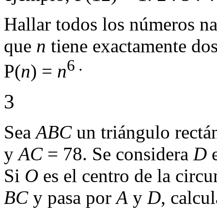
Hallar todos los números n
que
n
tiene exactamente dos 
6
.
P(
n
) =
n
3
Sea
ABC
un triángulo rect
y
AC
= 78. Se considera
D
e
Si
O
es el centro de la circu
BC
y pasa por
A
y
D
, calcu