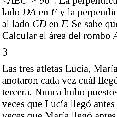
<
AEC >
90°. La perpendicu
lado
DA
en
E
y la perpendi
al lado
CD
en
F.
Se sabe q
Calcular el área del rombo
3
Las tres atletas Lucía, Marí
anotaron cada vez cuál lleg
tercera. Nunca hubo puesto
veces que Lucía llegó antes
veces que María llegó antes