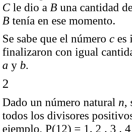
C
le dio a
B
una cantidad de
B
tenía en ese momento.
Se sabe que el número
c
es 
finalizaron con igual canti
a
y
b.
2
Dado un número natural
n
,
todos los divisores positivo
ejemplo, P(12) = 1. 2 . 3 . 4