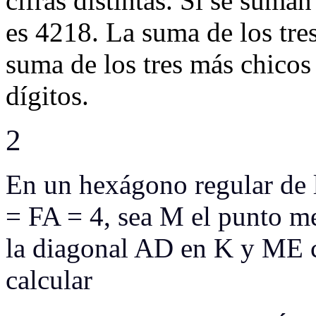
cifras distintas. Si se suma
es 4218. La suma de los tr
suma de los tres más chicos 
dígitos.
2
En un hexágono regular d
= FA = 4, sea M el punto m
la diagonal AD en K y ME c
calcular