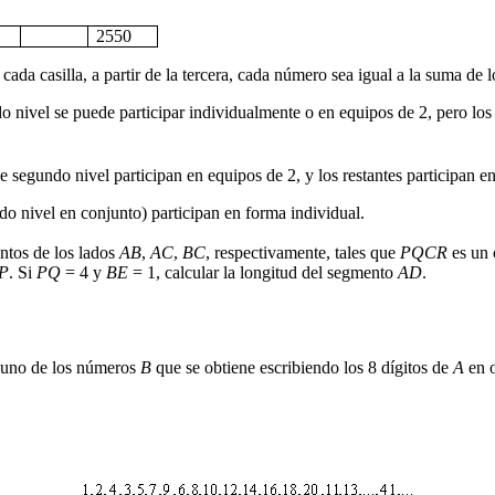
2550
da casilla, a partir de la tercera, cada número sea igual a la suma de l
ivel se puede participar individualmente o en equipos de 2, pero los 
de segundo nivel participan en equipos de 2, y los restantes participan e
do nivel en conjunto) participan en forma individual.
ntos de los lados
AB
,
AC
,
BC
, respectivamente, tales que
PQCR
es un 
P
. Si
PQ
=
4 y
BE
=
1, calcular la longitud del segmento
AD
.
alguno de los números
B
que se obtiene escribiendo los 8 dígitos de
A
en o