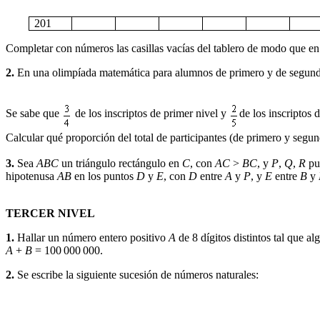
201
Completar con números las casillas vacías del tablero de modo que en ca
2.
En una olimpíada matemática para alumnos de primero y de segundo n
Se sabe que
de los inscriptos de primer nivel y
de los inscriptos 
Calcular qué proporción del total de participantes (de primero y segun
3.
Sea
ABC
un triángulo rectángulo en
C
, con
AC
>
BC
, y
P
,
Q
,
R
pu
hipotenusa
AB
en los puntos
D
y
E
, con
D
entre
A
y
P
, y
E
entre
B
y
TERCER NIVEL
1.
Hallar un número entero positivo
A
de 8 dígitos distintos tal que 
A
+
B
=
100
000
000.
2.
Se escribe la siguiente sucesión de números naturales: