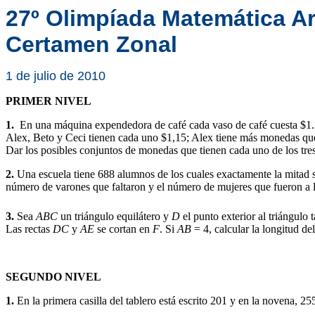
27º Olimpíada Matemática A
Certamen Zonal
1 de julio de 2010
PRIMER NIVEL
1.
En una máquina expendedora de café cada vaso de café cuesta $1. L
Alex, Beto y Ceci tienen cada uno $1,15; Alex tiene más monedas q
Dar los posibles conjuntos de monedas que tienen cada uno de los tre
2.
Una escuela tiene 688 alumnos de los cuales exactamente la mitad son
número de varones que faltaron y el número de mujeres que fueron a la
3.
Sea
ABC
un triángulo equilátero y
D
el punto exterior al triángulo 
Las rectas
DC
y
AE
se cortan en
F
. Si
AB
=
4, calcular la longitud d
SEGUNDO NIVEL
1.
En la primera casilla del tablero está escrito 201 y en la novena, 25