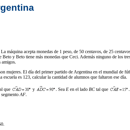
rgentina
a máquina acepta monedas de 1 peso, de 50 centavos, de 25 centavos, 
ue Beto y Beto tiene más monedas que Ceci. Además ninguno de los tre
s amigos.
 mujeres. El día del primer partido de Argentina en el mundial de fútbo
 escuela es 123, calcular la cantidad de alumnos que faltaron ese día.
tal que
y
. Sea
E
en el lado
BC
tal que
.
el segmento
AF
.
50.