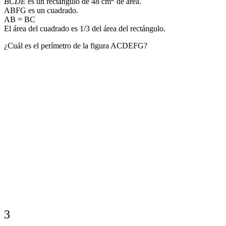
BCDE
es un rectángulo de 48 cm
de área.
ABFG es un cuadrado.
AB = BC
El área del cuadrado es 1/3 del área del rectángulo.
¿Cuál es el perímetro de la figura ACDEFG?
3