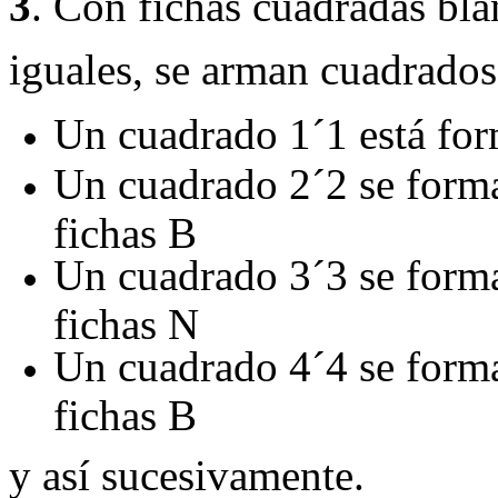
3
. Con fichas cuadradas bla
iguales, se arman cuadrados
Un cuadrado 1
´
1 está fo
Un cuadrado 2
´
2 se form
fichas B
Un cuadrado 3
´
3 se form
fichas N
Un cuadrado 4
´
4 se form
fichas B
y así sucesivamente.