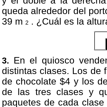
y
el doble a la derecha
queda alrededor del port
39 m
.
¿Cuál es la altu
2
En el quiosco vende
3.
distintas clases.
Los de f
de chocolate $4 y los d
de las tres clases y q
paquetes de cada clas