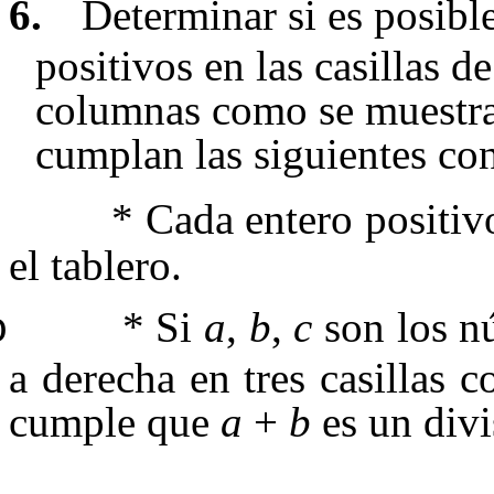
6.
Determinar si es posible
positivos en las casillas de
columnas como se muestra 
cumplan las siguientes con
*
Cada entero positiv
el tablero.
* Si
a
,
b
,
c
son los n
o
a derecha en tres casillas 
cumple que
a
+
b
es un div