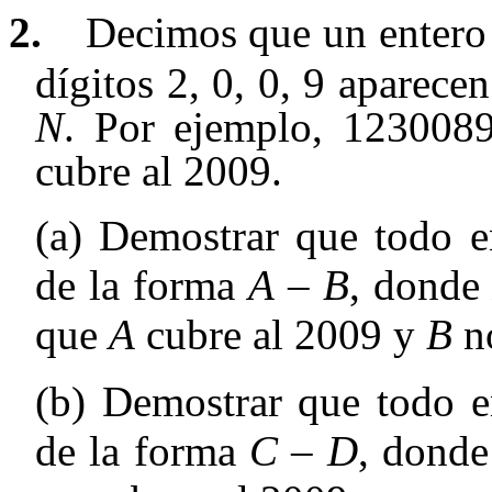
2.
Decimos que un entero
dígitos 2, 0, 0, 9 aparece
N
. Por ejemplo, 123008
cubre al 2009.
(a) Demostrar que todo e
de la forma
A
–
B
, dond
que
A
cubre al 2009 y
B
no
(b) Demostrar que todo e
de la forma
C
–
D
, dond