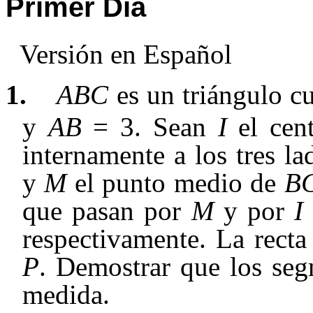
Primer Día
Versión en Español
1.
ABC
es un triángulo c
y
AB
= 3. Sean
I
el cent
internamente a los tres la
y
M
el punto medio de
B
que pasan por
M
y por
I
respectivamente. La rect
P
. Demostrar que los se
medida.