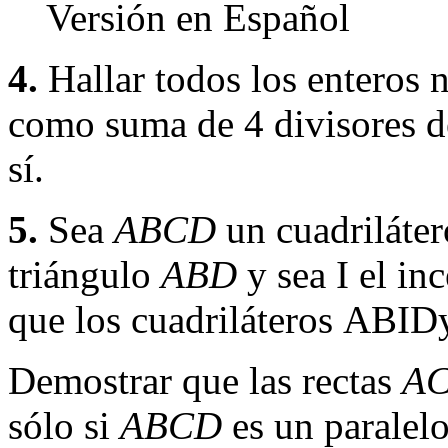
Versión en Español
4.
Hallar todos los enteros 
como suma de 4 divisores d
sí.
5.
Sea
ABCD
un cuadriláte
triángulo
ABD
y sea
I
el inc
que los cuadriláteros
ABI
D
Demostrar que las rectas
A
sólo si
ABCD
es un paralel