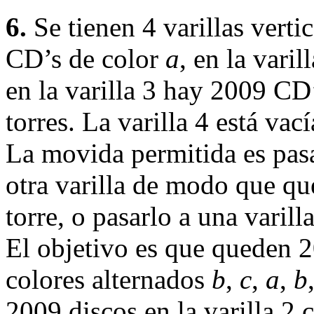
6.
Se tienen 4 varillas verti
CD’s de color
a
, en la vari
en la varilla 3 hay 2009 CD
torres. La varilla 4 está vací
La movida permitida es pasar
otra varilla de modo que qu
torre, o pasarlo a una varill
El objetivo es que queden 2
colores alternados
b
,
c
,
a
,
b
2009 discos en la varilla 2 