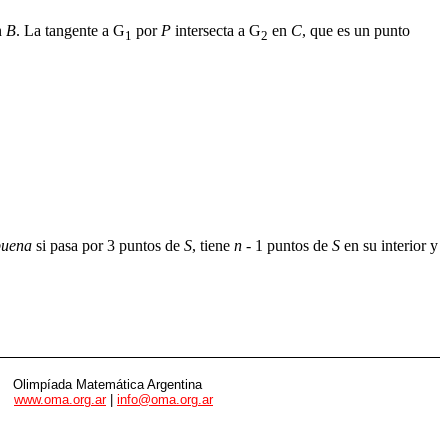
n
B
. La tangente a
G
por
P
intersecta a
G
en
C
, que es un punto
1
2
buena
si pasa por 3 puntos de
S
, tiene
n
- 1 puntos de
S
en su interior y
Olimpíada Matemática Argentina
www.oma.org.ar
|
info@oma.org.ar