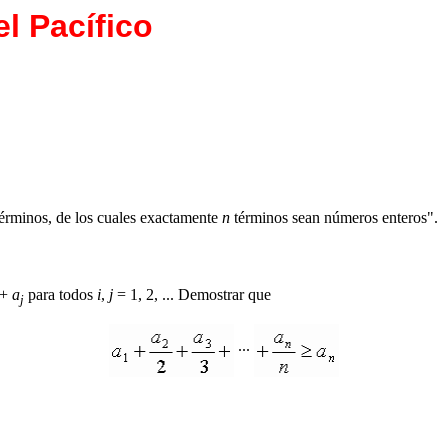
l Pacífico
términos, de los cuales exactamente
n
términos sean números enteros".
+
a
para todos
i
,
j
= 1, 2, ... Demostrar que
j
...