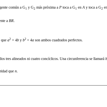
ngente común a
G
y
G
más próxima a
P
toca a
G
en
A
y toca a
G
e
1
2
1
2
ente a
BR
.
2
2
e que
a
+ 4
b
y
b
+ 4
a
son ambos cuadrados perfectos.
los tres alineados ni cuatro concíclicos. Una circunferencia se llamará
aridad que
n
.