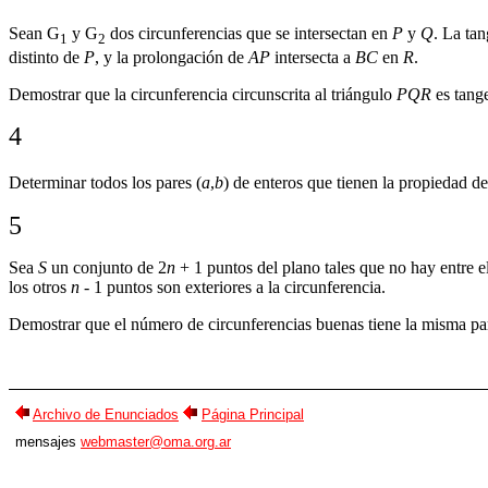
Sean
G
y
G
dos circunferencias que se intersectan en
P
y
Q
. La ta
1
2
distinto de
P
, y la prolongación de
AP
intersecta a
BC
en
R
.
Demostrar que la circunferencia circunscrita al triángulo
PQR
es tang
4
Determinar todos los pares (
a
,
b
) de enteros que tienen la propiedad d
5
Sea
S
un conjunto de 2
n
+ 1 puntos del plano tales que no hay entre el
los otros
n
- 1 puntos son exteriores a la circunferencia.
Demostrar que el número de circunferencias buenas tiene la misma p
Archivo de Enunciados
Página Principal
mensajes
webmaster@oma.org.ar