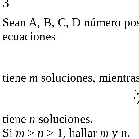
3
Sean A, B, C, D número posi
ecuaciones
tiene
m
soluciones, mientra
tiene
n
soluciones.
Si
m
>
n
> 1, hallar
m
y
n
.