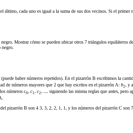
l último, cada uno es igual a la suma de sus dos vecinos. Si el primer n
e negro. Mostrar cómo se pueden ubicar otros 7 triángulos equiláteros d
o negro.
(puede haber números repetidos). En el pizarrón B escribimos la canti
idad de números mayores que 2 que hay escritos en el pizarrón A:
b
, y 
2
s los números
c
,
c
,
c
, .... siguiendo las misma reglas que antes, pero 
0
1
2
A.
el pizarrón B son 4 3, 3, 2, 2, 1, 1, y los números del pizarrón C son 7,