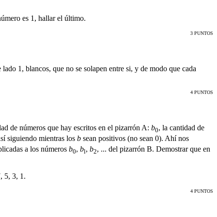
úmero es 1, hallar el último.
3 PUNTOS
e lado 1, blancos, que no se solapen entre si, y de modo que cada
4 PUNTOS
dad de números que hay escritos en el pizarrón A:
b
, la cantidad de
0
así siguiendo mientras los
b
sean positivos (no sean 0). Ahí nos
aplicadas a los números
b
,
b
,
b
, ... del pizarrón B. Demostrar que en
0
l
2
 5, 3, 1.
4 PUNTOS