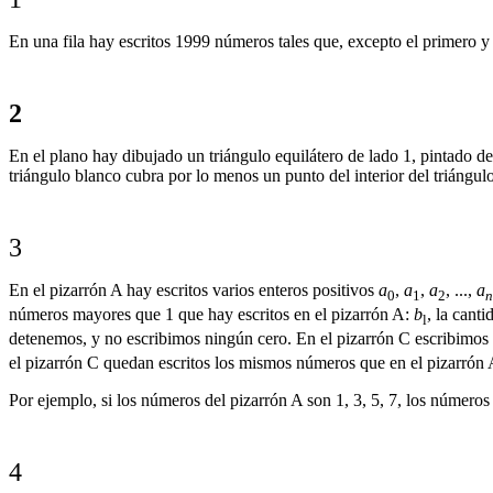
En una fila hay escritos 1999 números tales que, excepto el primero y e
2
En el plano hay dibujado un triángulo equilátero de lado 1, pintado d
triángulo blanco cubra por lo menos un punto del interior del triángul
3
En el pizarrón A hay escritos varios enteros positivos
a
,
a
,
a
, ...,
a
0
1
2
n
números mayores que 1 que hay escritos en el pizarrón A:
b
, la cant
l
detenemos, y no escribimos ningún cero. En el pizarrón C escribimo
el pizarrón C quedan escritos los mismos números que en el pizarrón 
Por ejemplo, si los números del pizarrón A son 1, 3, 5, 7, los números d
4