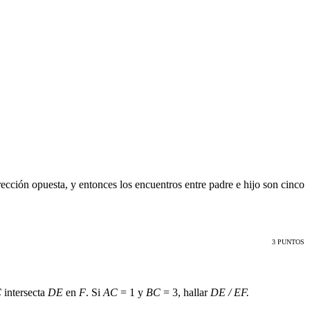
irección opuesta, y entonces los encuentros entre padre e hijo son cinco
3 PUNTOS
C
intersecta
DE
en
F
. Si
AC
= 1 y
BC
= 3, hallar
DE / EF
.