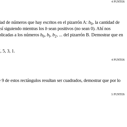
4 PUNTOS
dad de números que hay escritos en el pizarrón A:
b
, la cantidad de
0
así siguiendo mientras los
b
sean positivos (no sean 0). Ahí nos
aplicadas a los números
b
,
b
,
b
, ... del pizarrón B. Demostrar que en
0
l
2
 5, 3, 1.
4 PUNTOS
e 9 de estos rectángulos resultan ser cuadrados, demostrar que por lo
5 PUNTOS