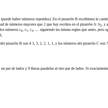
(puede haber números repetidos). En el pizarrón B escribimos la canti
idad de números mayores que 2 que hay escritos en el pizarrón A:
b
, y 
2
s los números
c
,
c
,
c
, .... siguiendo las misma reglas que antes, pero 
0
1
2
A.
el pizarrón B son 4 3, 3, 2, 2, 1, 1, y los números del pizarrón C son 7,
un par de lados y 9 líneas paralelas al otro par de lados. Si exactament