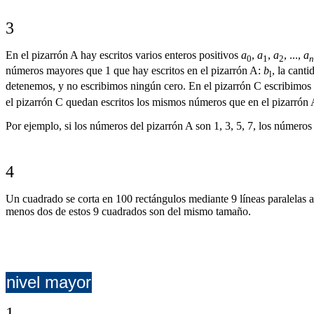
3
En el pizarrón A hay escritos varios enteros positivos
a
,
a
,
a
, ...,
a
0
1
2
n
números mayores que 1 que hay escritos en el pizarrón A:
b
, la cant
l
detenemos, y no escribimos ningún cero. En el pizarrón C escribimo
el pizarrón C quedan escritos los mismos números que en el pizarrón 
Por ejemplo, si los números del pizarrón A son 1, 3, 5, 7, los números d
4
Un cuadrado se corta en 100 rectángulos mediante 9 líneas paralelas a 
menos dos de estos 9 cuadrados son del mismo tamaño.
nivel mayor
1