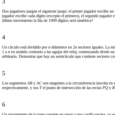
3
Dos jugadores juegan el siguiente juego: el primer jugador escribe un
jugador escribe cada dígito (excepto el primero), el segundo jugador 
último movimiento la fila de 1999 dígitos será simétrica?
4
Un círculo está dividido por
n
diámetros en 2
n
sectores iguales. La mi
1 a
n
en sentido contrario a las agujas del reloj, comenzando desde un 
arbitrario. Demostrar que hay un semicírculo que contiene sectores c
5
Los segmentos
AB
y
AC
son tangentes a la circunferencia inscrita en 
respectivamente, y sea
T
el punto de intersección de las rectas
PQ
y
R
6
Un movimiento de la torre consiste en pasar a una casilla vecina, ya se