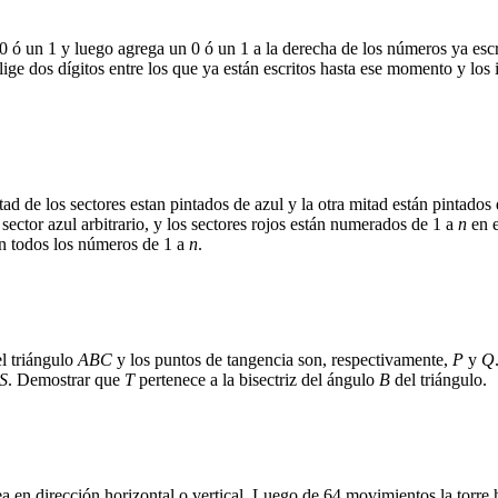
 0 ó un 1 y luego agrega un 0 ó un 1 a la derecha de los números ya esc
elige dos dígitos entre los que ya están escritos hasta ese momento y l
tad de los sectores estan pintados de azul y la otra mitad están pintados
sector azul arbitrario, y los sectores rojos están numerados de 1 a
n
en e
on todos los números de 1 a
n
.
el triángulo
ABC
y los puntos de tangencia son, respectivamente,
P
y
Q
S
. Demostrar que
T
pertenece a la bisectriz del ángulo
B
del triángulo.
a en dirección horizontal o vertical. Luego de 64 movimientos la torre h