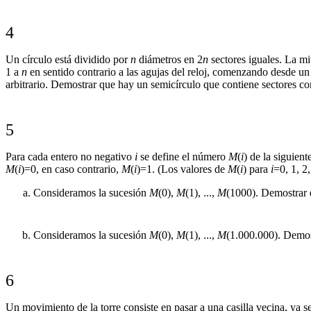
4
Un círculo está dividido por
n
diámetros en 2
n
sectores iguales. La mi
1 a
n
en sentido contrario a las agujas del reloj, comenzando desde un 
arbitrario. Demostrar que hay un semicírculo que contiene sectores c
5
Para cada entero no negativo
i
se define el número
M
(
i
) de la siguien
M
(
i
)=0, en caso contrario,
M
(
i
)=1. (Los valores de
M
(
i
) para
i
=0, 1, 2, 
Consideramos la sucesión
M
(0),
M
(1), ...,
M
(1000). Demostrar q
Consideramos la sucesión
M
(0),
M
(1), ...,
M
(1.000.000). Demos
6
Un movimiento de la torre consiste en pasar a una casilla vecina, ya se