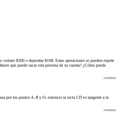
: extraer $300 o depositar $198. Estas operaciones se pueden repetir
e dinero que puede sacar esta persona de su cuenta? ¿Cómo puede
3 PUNTOS
pasa por los puntos
A
,
B
y
O
, entonces la recta
CD
es tangente a la
4 PUNTOS