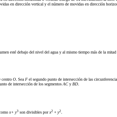
vidas en dirección vertical y el número de movidas en dirección horizon
umen esté debajo del nivel del agua y al mismo tiempo más de la mitad 
e centro
O
. Sea
F
el segundo punto de intersección de las circunferencia
unto de intersección de los segmentos
AC
y
BD
.
3
2
2
como
x+ y
son divisibles por
x
+
y
.