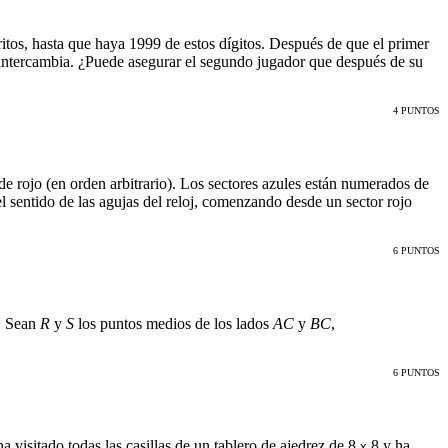
ritos, hasta que haya 1999 de estos dígitos. Después de que el primer
os intercambia. ¿Puede asegurar el segundo jugador que después de su
4 PUNTOS
 de rojo (en orden arbitrario). Los sectores azules están numerados de
l sentido de las agujas del reloj, comenzando desde un sector rojo
6 PUNTOS
. Sean
R
y
S
los puntos medios de los lados
AC
y
BC
,
6 PUNTOS
a visitado todas las casillas de un tablero de ajedrez de 8
8 y ha
x