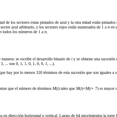
tad de los sectores estan pintados de azul y la otra mitad están pintados
sector azul arbitrario, y los sectores rojos están numerados de 1 a
n
en e
on todos los números de 1 a
n
.
te manera: se escribe el desarrollo binario de
i
y se obtiene una sucesión d
3, ... son 0, 1, 1, 0, 1, 0, 0, 1, ...).
ue hay por lo menos 320 términos de esta sucesión que son iguales a su
trar que el número de términos
M
(
i
) tales que
M
(
i
)=
M
(
i+
7) es mayor 
a en dirección horizontal o vertical. Luego de 64 movimientos la torre h