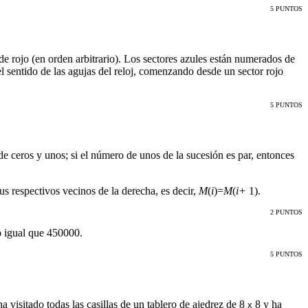
5 PUNTOS
 de rojo (en orden arbitrario). Los sectores azules están numerados de
l sentido de las agujas del reloj, comenzando desde un sector rojo
5 PUNTOS
e ceros y unos; si el número de unos de la sucesión es par, entonces
s respectivos vecinos de la derecha, es decir,
M
(
i
)=
M
(
i+
1).
2 PUNTOS
o igual que 450000.
5 PUNTOS
a visitado todas las casillas de un tablero de ajedrez de 8
8 y ha
x