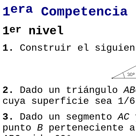
era
1
Competencia 
er
1
nivel
1.
Construir el siguien
2.
Dado un triángulo
AB
cuya superficie sea 1/
3.
Dado un segmento
AC
punto
B
perteneciente a