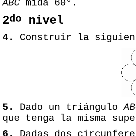
ABC
mida 60°.
do
2
nivel
4.
Construir la siguien
5.
Dado un triángulo
AB
que tenga la misma sup
6.
Dadas dos circunfer